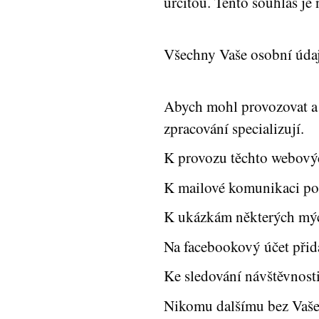
určitou. Tento souhlas j
Všechny Vaše osobní údaj
Abych mohl provozovat a n
zpracování specializují.
K provozu těchto webovýc
K mailové komunikaci po
K ukázkám některých mých
Na facebookový účet při
Ke sledování návštěvnost
Nikomu dalšímu bez Vašeh