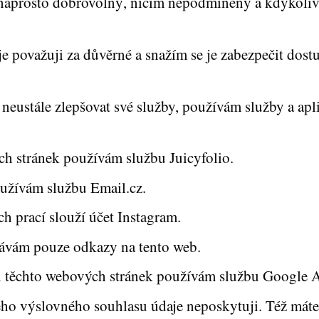
e naprosto dobrovolný, ničím nepodmíněný a kdykoliv
e považuji za důvěrné a snažím se je zabezpečit dos
eustále zlepšovat své služby, používám služby a aplik
h stránek používám službu Juicyfolio.
užívám službu Email.cz.
 prací slouží účet Instagram.
dávám pouze odkazy na tento web.
i těchto webových stránek používám službu Google A
o výslovného souhlasu údaje neposkytuji. Též máte 